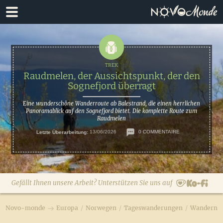
Zur
Zum
Hauptnavigation
Inhalt
springen
springen
Raudmelen, der Aussichtspunkt, der den
Sognefjord überragt
Eine wunderschöne Wanderroute ab Balestrand, die einen herrlichen
Panoramablick auf den Sognefjord bietet. Die komplette Route zum
Raudmelen
Letzte Überarbeitung:
13/06/2026
0 COMMENTAIRE
Gefällt Ihnen unsere Arbeit? Unterstützen Sie uns auf
Novo-monde
Europa
/
Norwegen
/
Tageswanderungen
/
Wandern