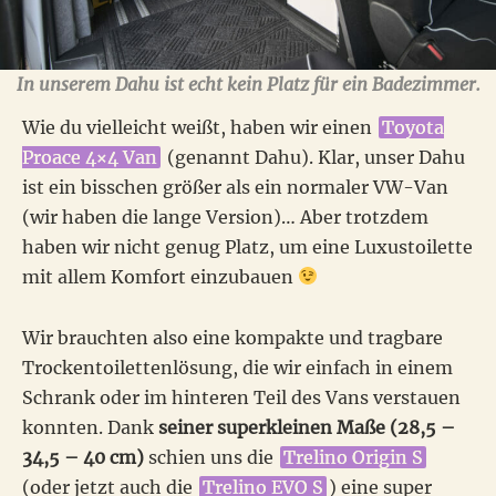
In unserem Dahu ist echt kein Platz für ein Badezimmer.
Wie du vielleicht weißt, haben wir einen
Toyota
Proace 4×4 Van
(genannt Dahu). Klar, unser Dahu
ist ein bisschen größer als ein normaler VW-Van
(wir haben die lange Version)… Aber trotzdem
haben wir nicht genug Platz, um eine Luxustoilette
mit allem Komfort einzubauen
Wir brauchten also eine kompakte und tragbare
Trockentoilettenlösung, die wir einfach in einem
Schrank oder im hinteren Teil des Vans verstauen
konnten. Dank
seiner superkleinen Maße (28,5 –
34,5 – 40 cm)
schien uns die
Trelino Origin S
(oder jetzt auch die
Trelino EVO S
) eine super