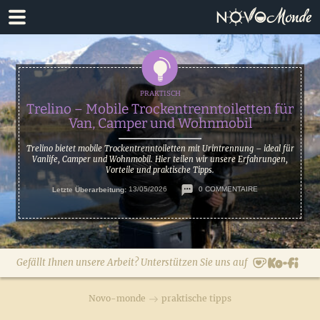
Zur
Zum
Hauptnavigation
Inhalt
springen
springen
Trelino – Mobile Trockentrenntoiletten für
Van, Camper und Wohnmobil
Trelino bietet mobile Trockentrenntoiletten mit Urintrennung – ideal für
Vanlife, Camper und Wohnmobil. Hier teilen wir unsere Erfahrungen,
Vorteile und praktische Tipps.
Letzte Überarbeitung:
13/05/2026
0 COMMENTAIRE
Gefällt Ihnen unsere Arbeit? Unterstützen Sie uns auf
Novo-monde
praktische tipps