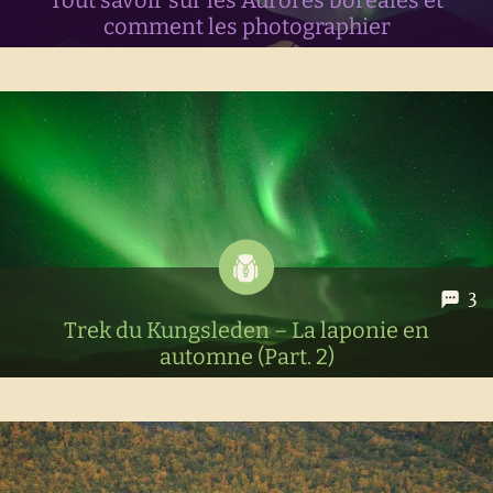
Tout savoir sur les Aurores boréales et
comment les photographier
Nos trucs et astuces pour voir les aurores boréales et
ramener de belles photos pour impressionner votre belle
mère ;)
3
Trek du Kungsleden – La laponie en
automne (Part. 2)
Récit de notre trek du Kungsleden: les jours 4 à 7. Du refuge
de Sälka jusqu'à la petite ville d'Abisko tout au nord de la
laponie suédoise. Un magnifique trek réalisé en septembre