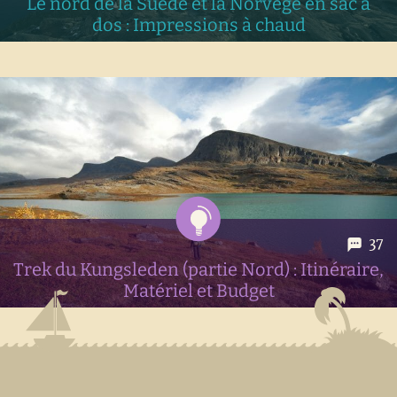
Le nord de la Suède et la Norvège en sac à
dos : Impressions à chaud
3 semaines rudes mais belles passées entre la Laponie
suédoise et les Lofoten... voici nos impressions à chaud à la
fin de ce voyage sac au dos en Scandinavie
37
Trek du Kungsleden (partie Nord) : Itinéraire,
Matériel et Budget
Le Kungsleden est un trek loin de la civilisation en Laponie
suédoise qui promet de nous faire vivre de magnifiques
aventures. Voici ce qu'on emporte dans nos backpacks pour