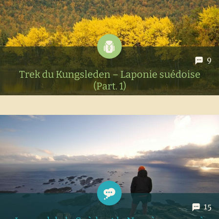
2018 en compagnie de ma meilleure amie ainsi que...
9
Trek du Kungsleden – Laponie suédoise
(Part. 1)
Récit de notre magnifique randonnée de 7 jours sur le trek
du Kungsleden en Laponie suédoise entre Nikkaluokta et
Abisko. 110km de trek en autonomie réalisés en automne
2018
15