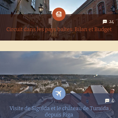
24
Circuit dans les pays baltes: Bilan et Budget
Voyager dans les pays baltes: notre guide! Que ce soit en
hiver ou en été, vous trouverez dans cet articles toutes les
infos utiles et nos coups de coeur pour construire
l'itinéraire parfait en Estonie, Lettonie et Lituanie.
Comme...
4
Visite de Sigulda et le château de Turaida
depuis Riga