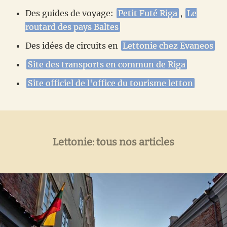
Des guides de voyage:
Petit Futé Riga
,
Le
routard des pays Baltes
Des idées de circuits en
Lettonie chez Evaneos
Site des transports en commun de Riga
Site officiel de l'office du tourisme letton
Lettonie: tous nos articles