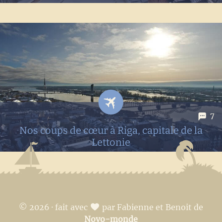
Vous nous connaissez, les villes ça nous plaît un moment
mais si on peut partir s'aérer l'esprit c'est encore mieux.
C'est ce qu'on a fait depuis Riga en partant en direction de
Sigulda pour découvrir le château de Turaida
7
Nos coups de cœur à Riga, capitale de la
Lettonie
Malgré une météo pas très coopérative, on a quand même
fait de belles découvertes à Riga. Un mélange complexe
d'une histoire récente difficile, de belle architecture, de
© 2026 · fait avec
par Fabienne et Benoit de
marchés surprenants et d'alcool pour le moins spécial ;)
Novo-monde
On...