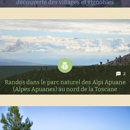
découverte des villages et vignobles
On vous emmène pour une semaine de roadtrip en Toscane
à la découverte des plus jolis villages typiques à visiter ainsi
que de nombreuses sources thermales.
2
Randos dans le parc naturel des Alpi Apuane
(Alpes Apuanes) au nord de la Toscane
Petit tour dans les Alpes Apuanes pour randonner et
terminer notre road trip en Ligurie - Toscane