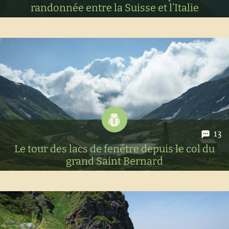
randonnée entre la Suisse et l’Italie
Prêts pour une bonne dose de randonnée entre le Valais et
l'Italie? On vous parle de notre magnifique expérience sur le
tour du Saint-Bernard, un itinéraire alpin de 6 à 7 jours.
13
Le tour des lacs de fenêtre depuis le col du
grand Saint Bernard
Une idée de randonnée à cheval entre la Suisse et l'Italie
pour aller découvrir les magnifiques lacs de montagne de
fenêtre. Un itinéraire sportif avec 3 passages de col en une