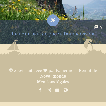
journée (et une option de passer par la pointe de...
9
Italie: un saut de puce à Domodossola
Trois jours dans le nord de l'Italie en pleine coeur du
Piémont pour découvrir la culture italienne, sa cuisine
(miam miam), son vin, mais aussi les superbes paysages
dans les environs de Domodossola ! Manquait plus que le
© 2026 · fait avec
par Fabienne et Benoit de
soleil,...
Novo-monde
Mentions légales