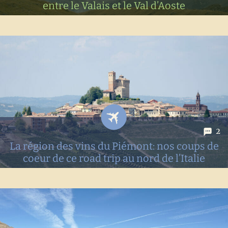
entre le Valais et le Val d’Aoste
7 jours de randonnée entre la Suisse et l'Italie autour du
magnifique massif des Combins. Détails des étapes, infos
pratiques & cartes
2
La région des vins du Piémont: nos coups de
coeur de ce road trip au nord de l’Italie
Nos coups de coeur dans le sud du Piémont! Après une
semaine passée à arpenter les vignes et villages du
Monferrato et des Langhe on vous propose nos idées pour