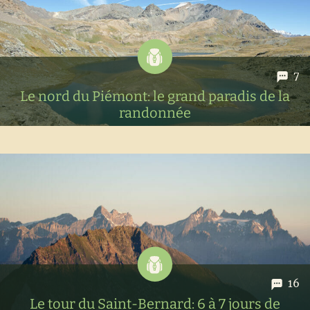
préparer votre roadtrip
7
Le nord du Piémont: le grand paradis de la
randonnée
Le nord du Piémont et son incroyable diversité dans les
paysages. On vous emmène dans la jolie petite ville d'Ivrée
mais également pour quelques randonnées dans le parc
national du Grand Paradis
16
Le tour du Saint-Bernard: 6 à 7 jours de