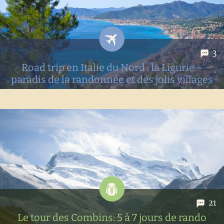
3
Road trip en Italie du Nord : la Ligurie –
paradis de la randonnée et des jolis villages
Récit de notre road trip d'une semaine en Ligurie à la
découverte des plus jolis villages, spots d'escalade et bien
évidemment de randos!
21
Le tour des Combins: 5 à 7 jours de rando