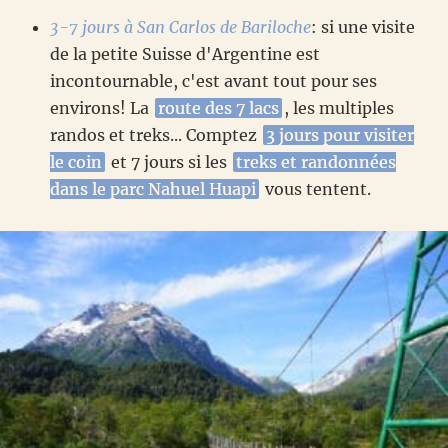
3-7 jours à San Carlos de Bariloche
: si une visite
de la petite Suisse d'Argentine est
incontournable, c'est avant tout pour ses
environs! La
route des 7 lacs
, les multiples
randos et treks... Comptez
3 jours pour visiter
le coin
et 7 jours si les
treks et randonnées
dans le parc Nahuel Huapi
vous tentent.