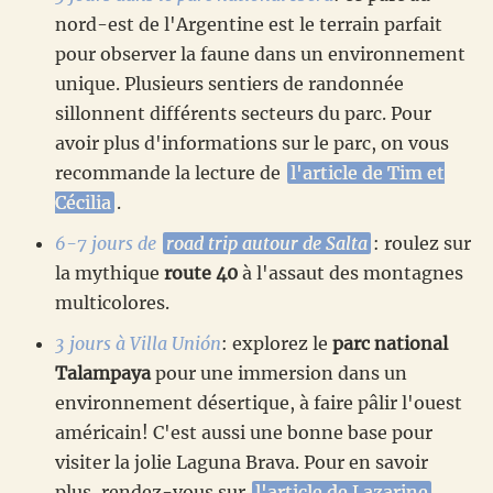
nord-est de l'Argentine est le terrain parfait
pour observer la faune dans un environnement
unique. Plusieurs sentiers de randonnée
sillonnent différents secteurs du parc. Pour
avoir plus d'informations sur le parc, on vous
recommande la lecture de
l'article de Tim et
Cécilia
.
6-7 jours de
road trip autour de Salta
: roulez sur
la mythique
route 40
à l'assaut des montagnes
multicolores.
3 jours à Villa Unión
: explorez le
parc national
Talampaya
pour une immersion dans un
environnement désertique, à faire pâlir l'ouest
américain! C'est aussi une bonne base pour
visiter la jolie Laguna Brava. Pour en savoir
plus, rendez-vous sur
l'article de Lazarine
.