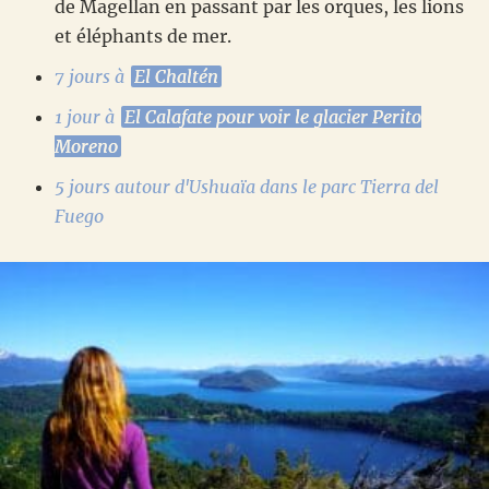
de Magellan en passant par les orques, les lions
et éléphants de mer.
7 jours à
El Chaltén
1 jour à
El Calafate pour voir le glacier Perito
Moreno
5 jours autour d'Ushuaïa dans le parc Tierra del
Fuego