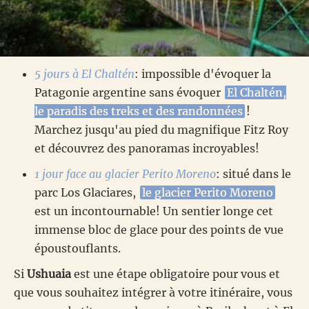
5 jours à El Chaltén
: impossible d'évoquer la
Patagonie argentine sans évoquer
El Chaltén,
le paradis des treks et des randonnées
!
Marchez jusqu'au pied du magnifique Fitz Roy
et découvrez des panoramas incroyables!
1 jour face au glacier Perito Moreno
: situé dans le
parc Los Glaciares,
le glacier Perito Moreno
est un incontournable! Un sentier longe cet
immense bloc de glace pour des points de vue
époustouflants.
Si
Ushuaia
est une étape obligatoire pour vous et
que vous souhaitez intégrer à votre itinéraire, vous