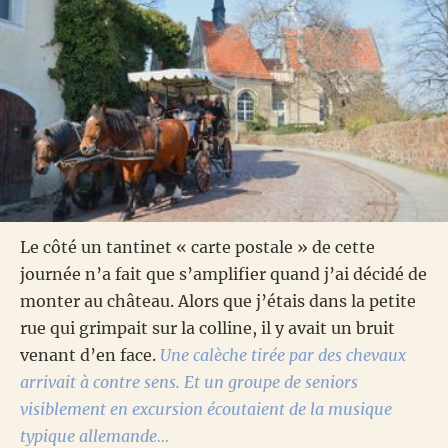
Le côté un tantinet « carte postale » de cette
journée n’a fait que s’amplifier quand j’ai décidé de
monter au château. Alors que j’étais dans la petite
rue qui grimpait sur la colline, il y avait un bruit
venant d’en face.
Une calèche tirée par des chevaux
arrivait à contre sens. Et un groupe de seniors
visiblement en excursion écoutaient de la musique
typique allemande…