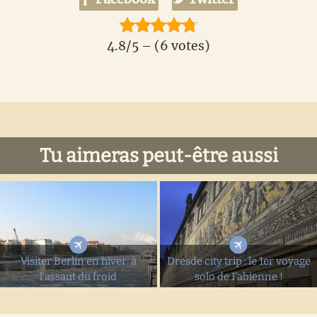
4.8/5 – (6 votes)
Tu aimeras peut-être aussi
Visiter Berlin en hiver: à
Dresde city trip : le 1er voyage
l’assaut du froid
solo de Fabienne !