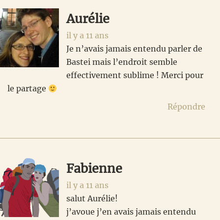
lecteur
Aurélie
il y a 11 ans
Je n’avais jamais entendu parler de
Bastei mais l’endroit semble
effectivement sublime ! Merci pour
le partage
Répondre
Fabienne
il y a 11 ans
salut Aurélie!
j’avoue j’en avais jamais entendu