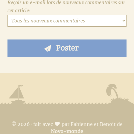
Reçois un e-mail lors de nouveaux commentaires sur
cet article:
© 2026 · fait avec
par Fabienne et Benoit de
Novo-monde