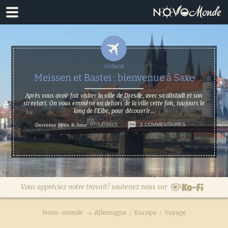
Passer
Passer
à
au
la
contenu
navigation
principal
principale
Meissen et Bastei : bienvenue à Saxe
Après vous avoir fait visiter la ville de Dresde, avec sa altstadt et son
streetart. On vous emmène en dehors de la ville cette fois, toujours le
long de l'Elbe, pour découvrir...
Dernière Mise à Jour:
07/12/2023
2 COMMENTAIRES
Vous appréciez notre travail? soutenez nous sur
Novo-monde
Allemagne
/
Europe
/
Voyage