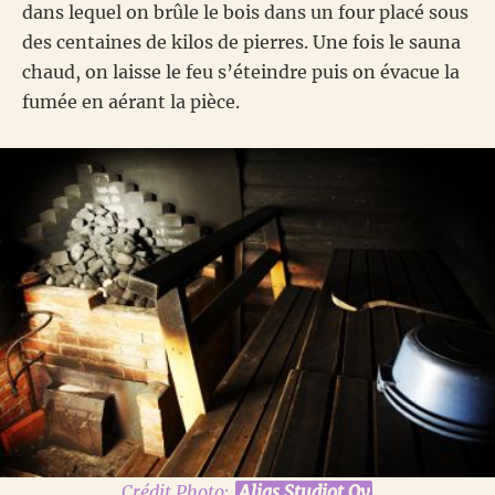
dans lequel on brûle le bois dans un four placé sous
des centaines de kilos de pierres. Une fois le sauna
chaud, on laisse le feu s’éteindre puis on évacue la
fumée en aérant la pièce.
Crédit Photo:
Alias Studiot Oy