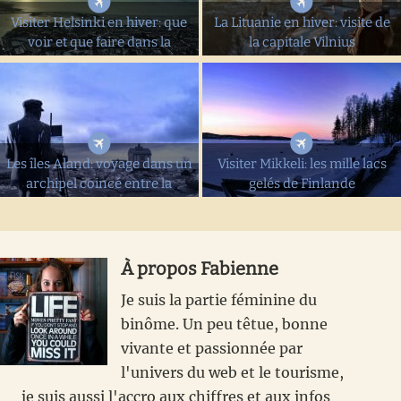
Visiter Helsinki en hiver: que
La Lituanie en hiver: visite de
voir et que faire dans la
la capitale Vilnius
capitale...
Les îles Aland: voyage dans un
Visiter Mikkeli: les mille lacs
archipel coincé entre la
gelés de Finlande
Finlande et la...
À propos
Fabienne
Je suis la partie féminine du
binôme. Un peu têtue, bonne
vivante et passionnée par
l'univers du web et le tourisme,
je suis aussi l'accro aux chiffres et aux infos