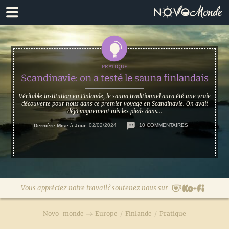
Passer
Passer
à
au
la
contenu
navigation
principal
principale
Scandinavie: on a testé le sauna finlandais
Véritable institution en Finlande, le sauna traditionnel aura été une vraie
découverte pour nous dans ce premier voyage en Scandinavie. On avait
déjà vaguement mis les pieds dans...
Dernière Mise à Jour:
02/02/2024
10 COMMENTAIRES
Vous appréciez notre travail? soutenez nous sur
Novo-monde
Europe
/
Finlande
/
Pratique