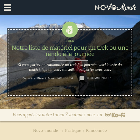
Passer
Passer
à
au
la
contenu
navigation
principal
principale
Notre liste de matériel pour un trek ou une
rando à la journée
Si vous partez en randonnée ou trek à la journée, voici la liste du
matériel qu'on vous conseille d'emporter avec vous
Dernière Mise à Jour:
14/10/2024
0 COMMENTAIRE
Vous appréciez notre travail? soutenez nous sur
Novo-monde
Pratique
/
Randonnée