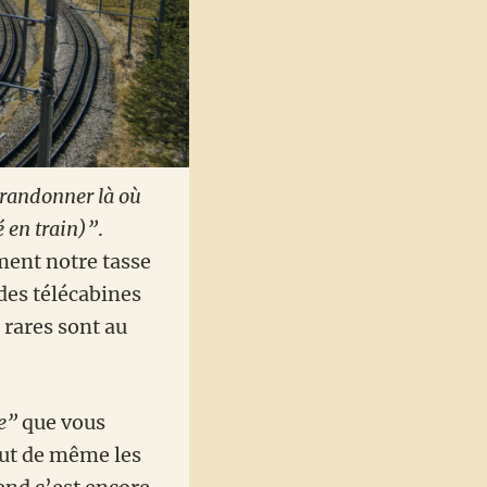
 randonner là où
 en train)”
.
ement notre tasse
 des télécabines
 rares sont au
e”
que vous
out de même les