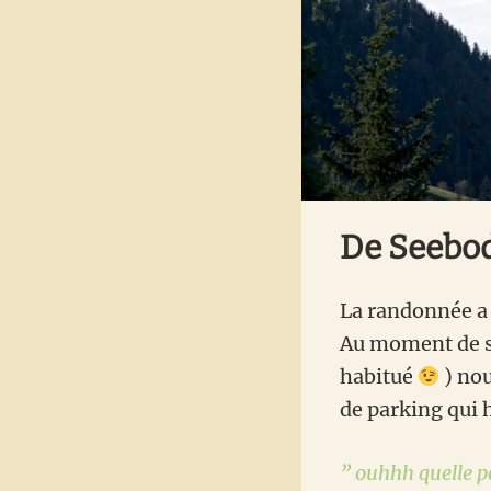
De Seebod
La randonnée a 
Au moment de so
habitué
) nou
de parking qui 
” ouhhh quelle p