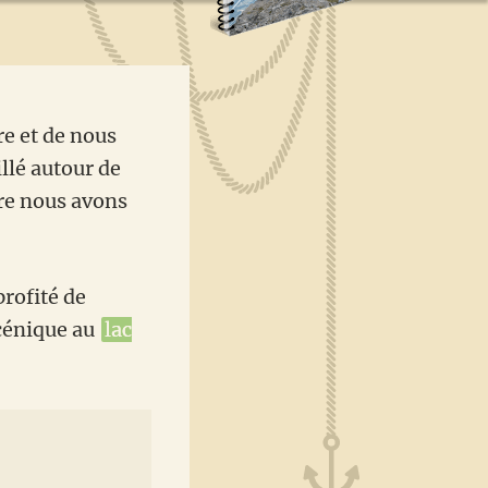
re et de nous
llé autour de
re nous avons
rofité de
cénique au
lac