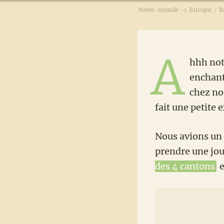
Novo-monde
Europe
/
R
A
hhh not
enchant
chez no
fait une petite 
Nous avions un 
prendre une jou
des 4 cantons
e