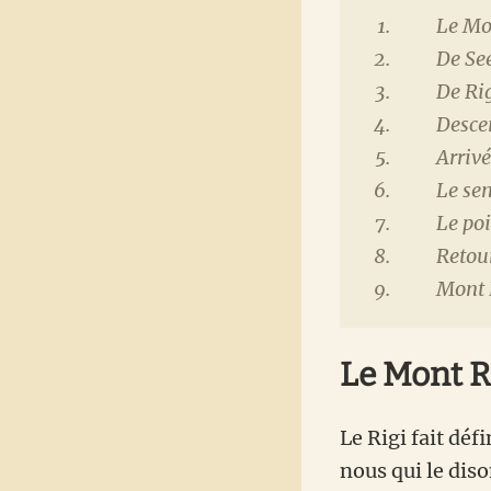
Le Mo
De See
De Rig
Descen
Arrivé
Le sen
Le poi
Retou
Mont 
Le Mont R
Le Rigi fait déf
nous qui le diso