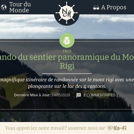
Tour du
A Propos
Monde
ando du sentier panoramique du Mo
Rigi
magnifique itinéraire de randonnée sur le mont rigi avec une
plongeante sur le lac des 4 cantons.
Dernière Mise à Jour:
14/05/2026
8 COMMENTAIRES
Vous appréciez notre travail? soutenez nous sur