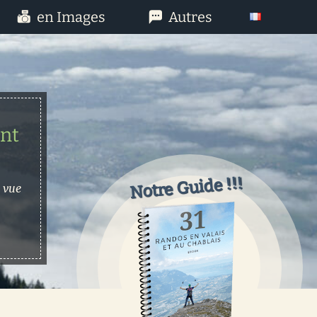
en Images
Autres
nt
Notre Guide !!!
 vue