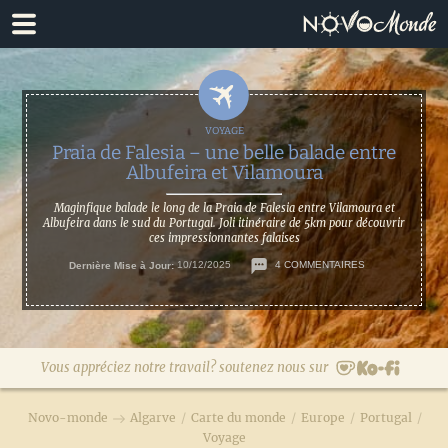
Passer
Passer
à
au
la
contenu
navigation
principal
principale
Praia de Falesia – une belle balade entre
Albufeira et Vilamoura
Maginfique balade le long de la Praia de Falesia entre Vilamoura et
Albufeira dans le sud du Portugal. Joli itinéraire de 5km pour découvrir
ces impressionnantes falaises
Dernière Mise à Jour:
10/12/2025
4 COMMENTAIRES
Vous appréciez notre travail? soutenez nous sur
Novo-monde
Algarve
/
Carte du monde
/
Europe
/
Portugal
/
Voyage