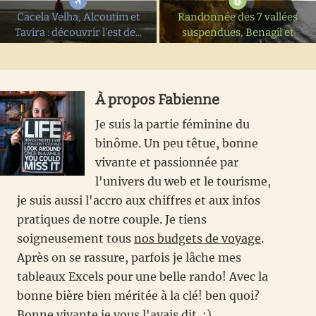
Cacela Velha, Alcoutim et
Randonnée des 7 vallées
Tavira : découvrir l’est de...
suspendues, Benagil et
Carvoeiro –...
À propos
Fabienne
Je suis la partie féminine du
binôme. Un peu têtue, bonne
vivante et passionnée par
l'univers du web et le tourisme,
je suis aussi l'accro aux chiffres et aux infos
pratiques de notre couple. Je tiens
soigneusement tous
nos budgets de voyage
.
Après on se rassure, parfois je lâche mes
tableaux Excels pour une belle rando! Avec la
bonne bière bien méritée à la clé! ben quoi?
Bonne vivante je vous l'avais dit. ;)