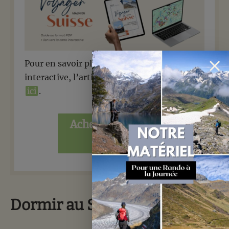
Pour en savoir plus sur l’ebook + la carte
interactive, l’article de présentation est par
ici
.
Acheter l’ebook
(15€)
Dormir au Stellisee ?