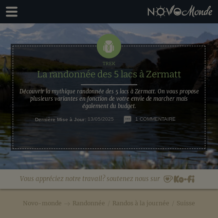
Passer
Passer
à
au
la
contenu
navigation
principal
principale
La randonnée des 5 lacs à Zermatt
Découvrir la mythique randonnée des 5 lacs à Zermatt. On vous propose
plusieurs variantes en fonction de votre envie de marcher mais
également du budget.
Dernière Mise à Jour:
13/05/2025
1 COMMENTAIRE
Vous appréciez notre travail? soutenez nous sur
Novo-monde
Randonnée
/
Randos à la journée
/
Suisse