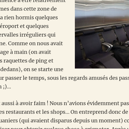
mence à être relativement
mes dans cette zone de
y a rien hormis quelques
éroport et quelques
rvalles irréguliers qui
ane. Comme on nous avait
gage à main (on avait
raquettes de ping et
 dedans), on se starte une
our passer le temps, sous les regards amusés des pa
n ;)…
ussi à avoir faim ! Nous n’avions évidemment pas 
les restaurants et les shops… On entreprend donc d
ouaniers (qui avaient disparus depuis un moment)