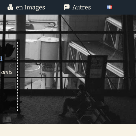
en Images
Autres
u
x amis
x