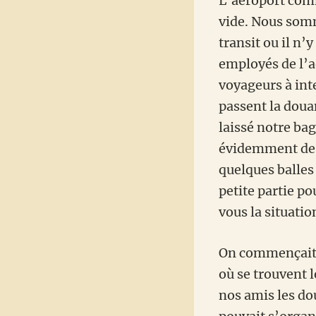
L’aéroport com
vide. Nous som
transit ou il n’
employés de l’a
voyageurs à inte
passent la dou
laissé notre ba
évidemment des 
quelques balles
petite partie p
vous la situatio
On commençait a
où se trouvent 
nos amis les d