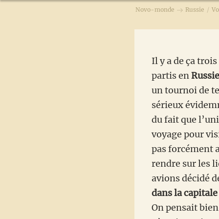
Novo-monde
Russie
/
Vo
Il y a de ça troi
partis en
Russi
un tournoi de te
sérieux évidemm
du fait que l’uni
voyage pour vis
pas forcément a
rendre sur les l
avions décidé 
dans la capitale
On pensait bien