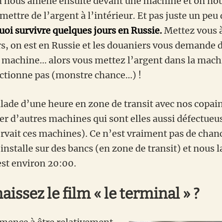
 nous amène ensuite devant une machine et on nous
ttre de l’argent à l’intérieur. Et pas juste un peu
uoi survivre quelques jours en Russie.
Mettez vous à
rs, on est en Russie et les douaniers vous demande 
a machine… alors vous mettez l’argent dans la machin
ctionne pas (monstre chance…) !
alade d’une heure en zone de transit avec nos copai
yer d’autres machines qui sont elles aussi défectueu
ervait ces machines). Ce n’est vraiment pas de chan
nstalle sur des bancs (en zone de transit) et nous l
est environ 20:00.
issez le film « le terminal » ?