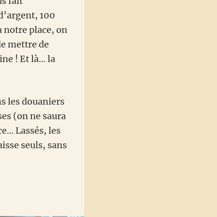
 fait
 d’argent, 100
 notre place, on
de mettre de
e ! Et là… la
ns les douaniers
ses (on ne saura
ce… Lassés, les
aisse seuls, sans