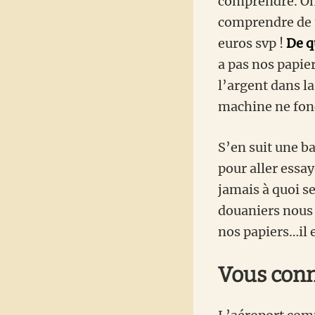
comprendre. On
comprendre de me
euros svp !
De q
a pas nos papie
l’argent dans l
machine ne fon
S’en suit une b
pour aller essa
jamais à quoi s
douaniers nous i
nos papiers…il 
Vous conna