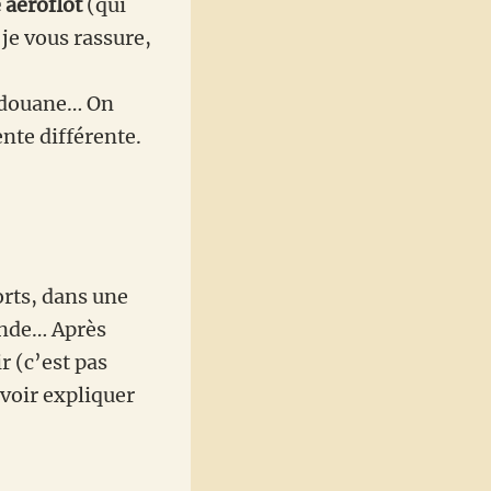
aéroflot
(qui
je vous rassure,
a douane… On
ente différente.
orts, dans une
monde… Après
r (c’est pas
uvoir expliquer