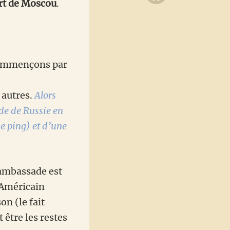
rt de Moscou
.
 commençons par
 autres.
Alors
ade de Russie en
de ping) et d’une
’ambassade est
 Américain
on (le fait
 être les restes