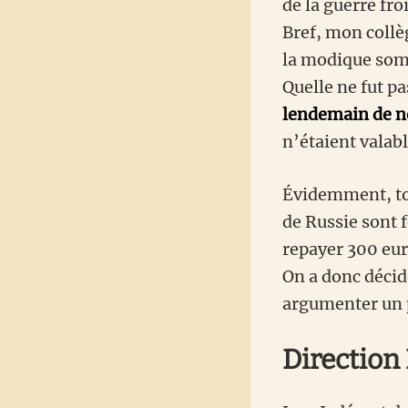
de la guerre fro
Bref, mon collè
la modique so
Quelle ne fut pa
lendemain de no
n’étaient valab
Évidemment, tou
de Russie sont 
repayer 300 eur
On a donc décidé
argumenter un 
Direction