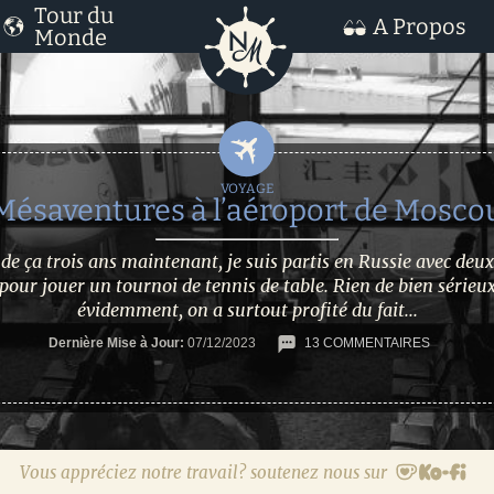
Tour du
A Propos
Monde
Mésaventures à l’aéroport de Mosco
a de ça trois ans maintenant, je suis partis en Russie avec deu
pour jouer un tournoi de tennis de table. Rien de bien sérieu
évidemment, on a surtout profité du fait...
Dernière Mise à Jour:
07/12/2023
13 COMMENTAIRES
Vous appréciez notre travail? soutenez nous sur