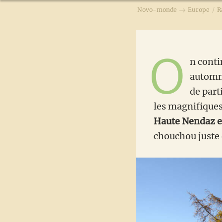
Novo-monde
Europe
/
R
O
n conti
automne
de part
les magnifiques
Haute Nendaz et
chouchou juste 