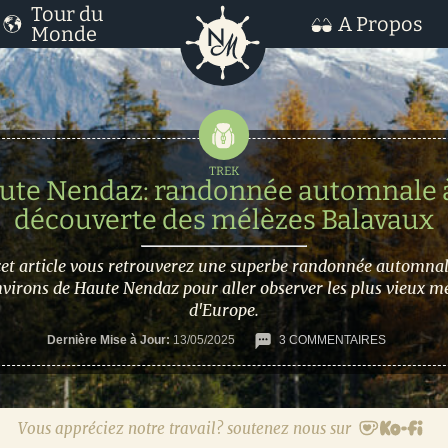
Tour du
A Propos
Monde
ute Nendaz: randonnée automnale à
découverte des mélèzes Balavaux
et article vous retrouverez une superbe randonnée automna
nvirons de Haute Nendaz pour aller observer les plus vieux m
d'Europe.
Dernière Mise à Jour:
13/05/2025
3 COMMENTAIRES
Vous appréciez notre travail? soutenez nous sur