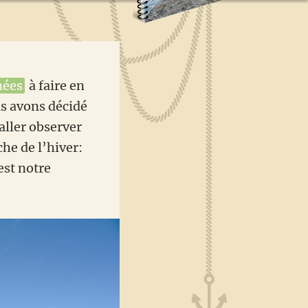
nées
à faire en
us avons décidé
 aller observer
he de l’hiver:
 est notre