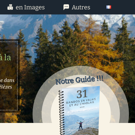
en Images
Autres
 la
Notre Guide !!!
le dans
élèzes