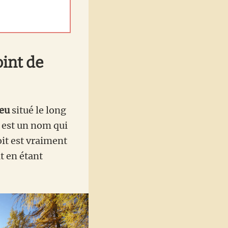
oint de
zeu
situé le long
 est un nom qui
oit est vraiment
t en étant