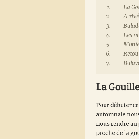
La Go
Arriv
Balade
Les m
Monté
Retou
Balava
La Gouill
Pour débuter ce
automnale nou
nous rendre au 
proche de la go