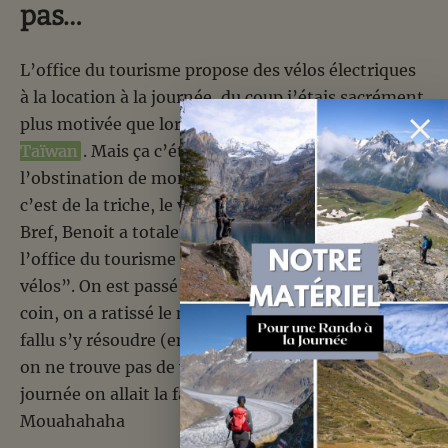
pas…
L’office du tourisme propose des vélos électriques
à la location à la journée, du coup j’étais sacrément
plus motivée que lors de notre
escapade à vélo à
Taïwan
. Mais ça c’était sans compter sur
l’obstination de mon homme… Pour lui l’électrique
c’est de la triche, le vélo c’est le vrai et rien d’autre!
Bref, Benoit a totalement occulté l’option de
l’office du tourisme et s’est mis en quête de “vrais
vélos”. On est passé au magasin de bricolage du
coin, on a ratissé le net, mais au final il aura bien
fallu s’y résoudre (enfin surtout Benoit): A Bitche
on ne trouve pas de vélo “normaux” à louer, cette
journée on allait la faire en électrique!
Mouahahaha