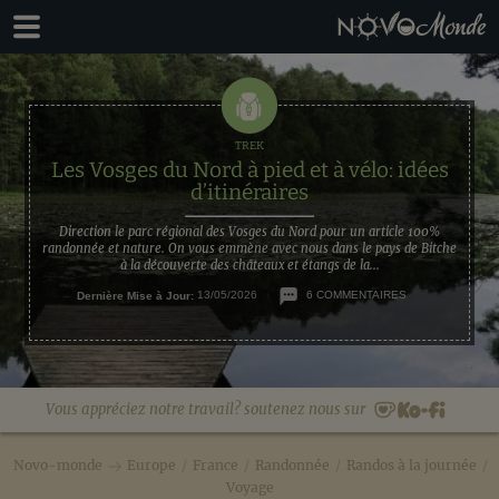
Passer
Passer
à
au
la
contenu
navigation
principal
principale
Les Vosges du Nord à pied et à vélo: idées
d’itinéraires
Direction le parc régional des Vosges du Nord pour un article 100%
randonnée et nature. On vous emmène avec nous dans le pays de Bitche
à la découverte des châteaux et étangs de la...
Dernière Mise à Jour:
13/05/2026
6 COMMENTAIRES
Vous appréciez notre travail? soutenez nous sur
Novo-monde
Europe
/
France
/
Randonnée
/
Randos à la journée
/
Voyage