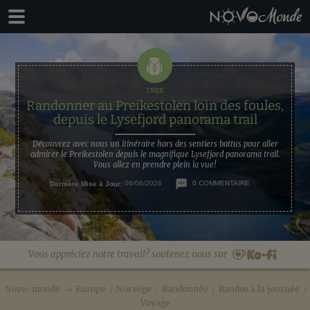
Passer
Passer
à
au
la
contenu
navigation
principal
principale
Randonner au Preikestolen loin des foules,
depuis le Lysefjord panorama trail
Découvrez avec nous un itinéraire hors des sentiers battus pour aller
admirer le Preikestolen depuis le magnifique Lysefjord panorama trail.
Vous allez en prendre plein la vue!
Dernière Mise à Jour:
06/06/2026
0 COMMENTAIRE
Vous appréciez notre travail? soutenez nous sur
Novo-monde
Europe
/
Norvège
/
Randonnée
/
Randos à la journée
/
Voyage