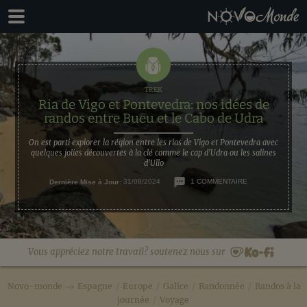
Passer
Passer
à
au
la
contenu
navigation
principal
principale
Ria de Vigo et Pontevedra: nos idées de
randos entre Bueu et le Cabo de Udra
On est parti explorer la région entre les rias de Vigo et Pontevedra avec
quelques jolies découvertes à la clé comme le cap d'Udra ou les salines
d'Ullo
Dernière Mise à Jour:
31/08/2024
1 COMMENTAIRE
Vous appréciez notre travail? soutenez nous sur
Novo-monde
Espagne
/
Europe
/
Galice
/
Randonnée
/
Randos à la
journée
/
Voyage