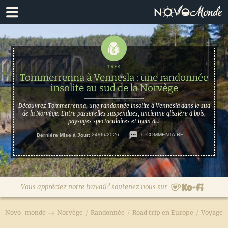
Passer
Passer
à
au
la
contenu
navigation
principal
principale
Tommerrenna à Vennesla : une randonnée
insolite au sud de la Norvège
Découvrez Tommerrenna, une randonnée insolite à Vennesla dans le sud
de la Norvège. Entre passerelles suspendues, ancienne glissière à bois,
paysages spectaculaires et train à...
Dernière Mise à Jour:
24/06/2026
0 COMMENTAIRE
Vous appréciez notre travail? soutenez nous sur
Novo-monde
Norvège
/
Randonnée
/
Road trip en Europe
/
Voyage