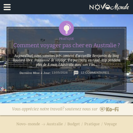
Passer
Passer
à
au
la
contenu
navigation
principal
principale
Comment voyager pas cher en Australie ?
Aujourd'hui, nous sommes très content d'accueillir Benjamin du blog
Routard libre. Passionné de voyage, il a parcouru en road-trip pendant
plus de 8 mois l'Australie avec son Van...
Dernière Mise à Jour:
13/05/2026
12 COMMENTAIRES
Vous appréciez notre travail? soutenez nous sur
Novo-monde
Australie
/
Budget
/
Pratique
/
Voyage