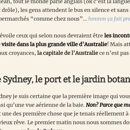
lean, tout le monde parle anglais (ok c’est la langu
t drôle), les gens attendent le bus en silence et sans
supermarchés “comme chez nous”…
hmmm ça fait pre
dévoile ceux qui selon nous devraient être
les incon
visite dans la plus grande ville d’Australie
! Mais at
aux croyances,
la capitale de l’Australie
ce n’est pas
 Sydney, le port et le jardin bota
ydney je suis certaine que la première image qui vous
nsi qu’une vue aérienne de la baie.
Non? Parce que mo
t une des première chose que je tenais réellement à
ieux rêve. Le premier matin nous nous sommes do