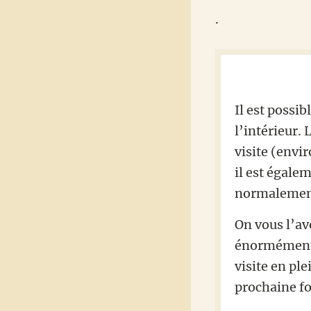
.
Il est possib
l’intérieur. 
visite (envi
il est égale
normalemen
On vous l’avo
énormément c
visite en pl
prochaine f