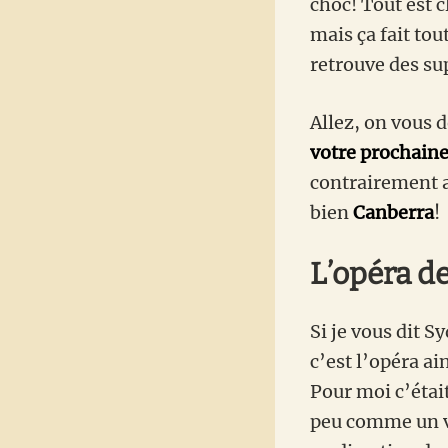
choc! Tout est c
mais ça fait tou
retrouve des 
Allez, on vous 
votre prochaine 
contrairement 
bien
Canberra
!
L’opéra de
Si je vous dit S
c’est l’opéra ai
Pour moi c’étai
peu comme un v