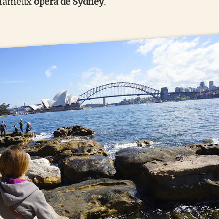
u fameux
opéra de Sydney
.