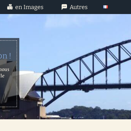
en Images
Autres
on !
 nous
lle