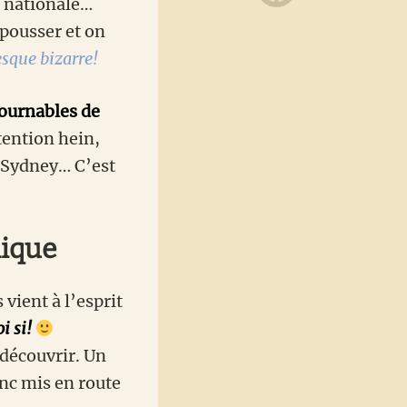
e nationale…
 pousser et on
sque bizarre!
tournables de
tention hein,
 Sydney… C’est
nique
 vient à l’esprit
i si!
 découvrir. Un
nc mis en route