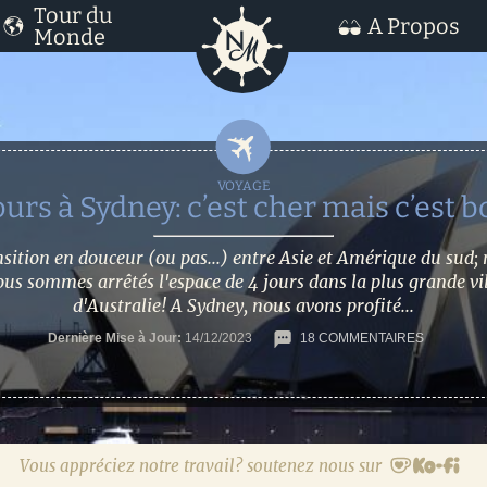
Tour du
A Propos
Monde
ours à Sydney: c’est cher mais c’est b
sition en douceur (ou pas...) entre Asie et Amérique du sud;
us sommes arrêtés l'espace de 4 jours dans la plus grande vi
d'Australie! A Sydney, nous avons profité...
Dernière Mise à Jour:
14/12/2023
18 COMMENTAIRES
Vous appréciez notre travail? soutenez nous sur