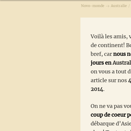
Novo-monde
Australie
/
Voilà les amis,
de continent! B
bref, car
nous 
jours en
Austral
on vous a tout 
article sur nos
4
2014
.
On ne va pas vo
coup de coeur po
débarque d’Asie