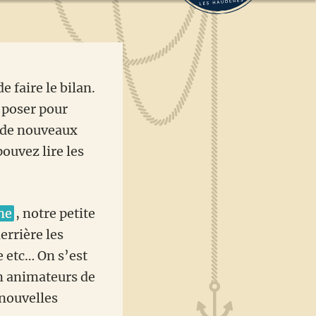
e faire le bilan.
s poser pour
r de nouveaux
pouvez lire les
ne
, notre petite
errière les
e etc… On s’est
en animateurs de
nouvelles