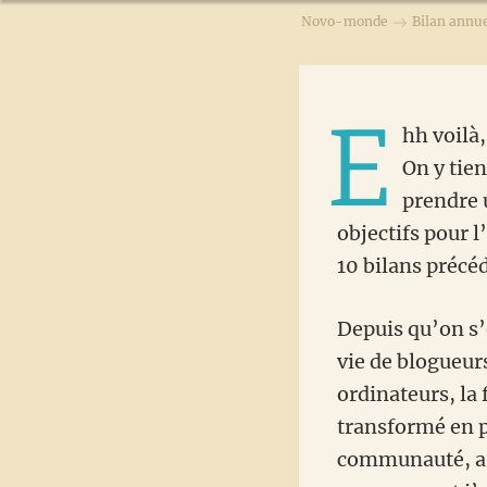
Novo-monde
Bilan annu
E
hh voilà,
On y tien
prendre u
objectifs pour l
10 bilans précé
Depuis qu’on s’
vie de blogueurs
ordinateurs, la
transformé en p
communauté, a d