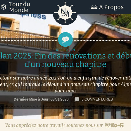
Tour du
A Propos
Monde
ilan 2025: Fin des rénovations et déb
d’un nouveau chapitre
etour sur notre année 2025 où on a enfin fini de rénover not
ent, ce qui marque le début d'un nouveau chapitre pour Alpin
pour nous
Dernière Mise à Jour:
03/01/2026
5 COMMENTAIRES
Vous appréciez notre travail? soutenez nous sur