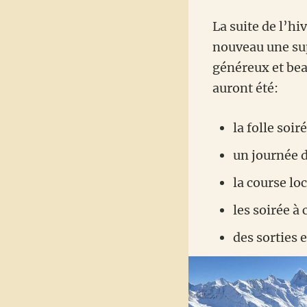
La suite de l’hi
nouveau une supe
généreux et be
auront été:
la folle soir
un journée d
la course lo
les soirée à
des sorties 