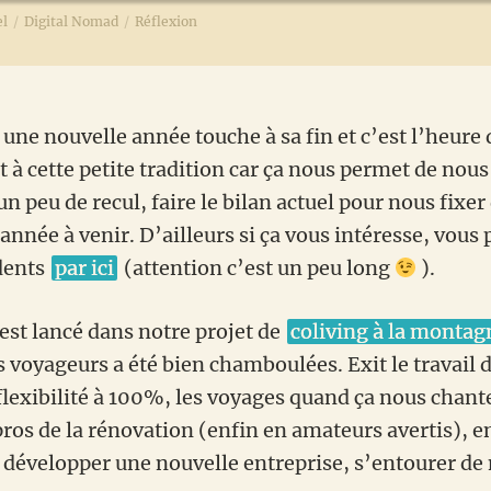
el
/
Digital Nomad
/
Réflexion
 une nouvelle année touche à sa fin et c’est l’heure d
t à cette petite tradition car ça nous permet de nou
n peu de recul, faire le bilan actuel pour nous fixe
’année à venir. D’ailleurs si ça vous intéresse, vous 
dents
par ici
(attention c’est un peu long
).
est lancé dans notre projet de
coliving à la montag
 voyageurs a été bien chamboulées. Exit le travail d
 flexibilité à 100%, les voyages quand ça nous chant
ros de la rénovation (enfin en amateurs avertis), 
évelopper une nouvelle entreprise, s’entourer de 