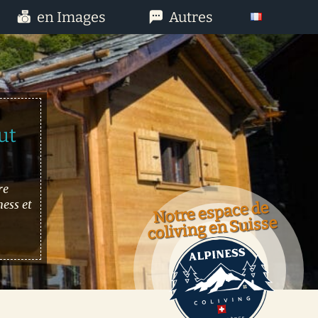
en Images
Autres
ut
re
ess et
Notre espace de
coliving en Suisse