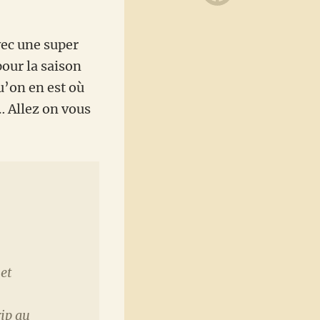
ec une super
our la saison
u’on en est où
 Allez on vous
 et
rip au