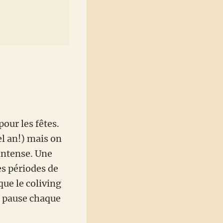
pour les fêtes.
el an!) mais on
intense. Une
es périodes de
ue le coliving
e pause chaque