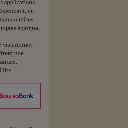
es applications
 Cependant, en
rtains services
comptes épargne.
 via internet,
ffrent une
anties,
lite.