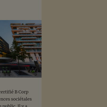
ertifié B Corp
ences sociétales
ublic. Il y a