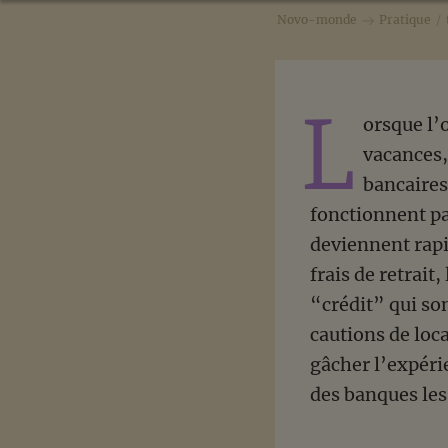
Novo-monde
Pratique
/
L
orsque l’
vacances, 
bancaires
fonctionnent pa
deviennent rapid
frais de retrait
“crédit” qui son
cautions de loc
gâcher l’expéri
des banques les