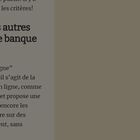
les critères!
 autres
ne banque
igne”
 s’agit de la
 en ligne, comme
 et propose une
 encore les
re sur des
ent, sans