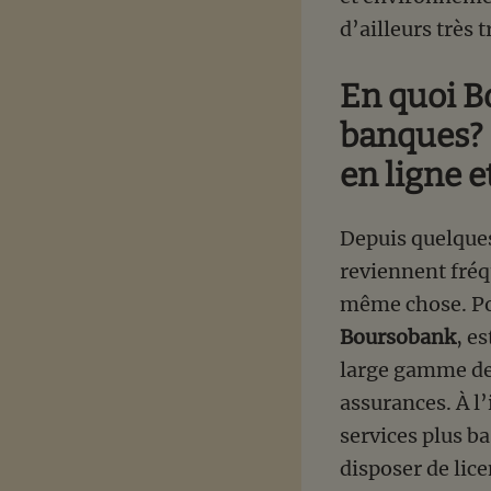
d’ailleurs très 
En quoi B
banques? 
en ligne 
Depuis quelque
reviennent fréq
même chose. Pou
Boursobank
, e
large gamme de s
assurances. À l
services plus b
disposer de lic