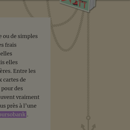
e ou de simples
s frais
elles
s elles
ères. Entre les
x cartes de
s pour des
peuvent vraiment
us près à l’une
oursobank
.