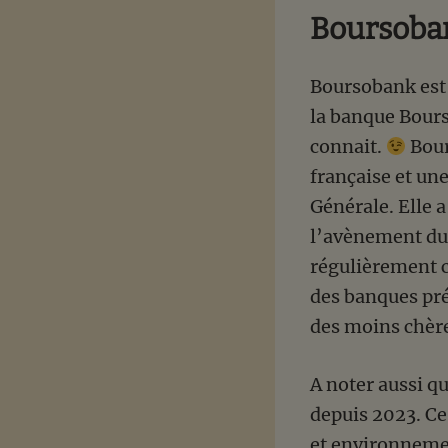
Boursobank
Boursobank est 
la banque Bour
connait.
Bour
française et une
Générale. Elle a
l’avènement du 
régulièrement 
des banques pré
des moins chèr
A noter aussi q
depuis 2023. Ce
et environnemen