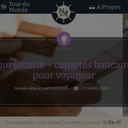
Tour du
A Propos
Monde
oursobank – comptes bancair
pour voyageur
Dernière Mise à Jour:
18/05/2026
0 COMMENTAIRE
Vous appréciez notre travail? soutenez nous sur