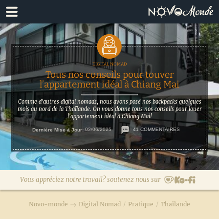
Passer
Passer
à
au
la
contenu
navigation
principal
principale
Tous nos conseils pour touver
l’appartement idéal à Chiang Mai
Comme d'autres digital nomads, nous avons posé nos backpacks quelques
mois au nord de la Thaïlande. On vous donne tous nos conseils pour louer
l'appartement idéal à Chiang Mai!
Dernière Mise à Jour:
03/06/2025
41 COMMENTAIRES
Vous appréciez notre travail? soutenez nous sur
Novo-monde
Digital Nomad
/
Pratique
/
Thaïlande