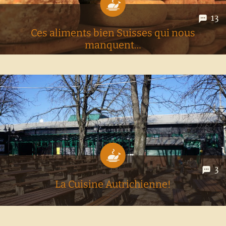
13
Ces aliments bien Suisses qui nous
manquent…
Nous sommes en Autriche depuis maintenant 16 mois, la vie
ici a su nous séduire, la cuisine locale nous avons plus ou
moins appris à se réconcilier avec, les vins autrichiens nous
réservent de belles surprises, mais malgré cela je...
3
La Cuisine Autrichienne!
Nous ne sommes certes pas originaire du pays le plus