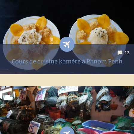
12
Cours de cuisine khmère à Phnom Penh
Nous sommes arrivés au Cambodge il y a bientôt 3
semaines, et après les temples d'Angkor nous sommes
partis en direction de la capitale: Phnom Penh. Là-bas nous
avons fait une activité qui sortait un peu de l'ordinaire:
Nous avons...