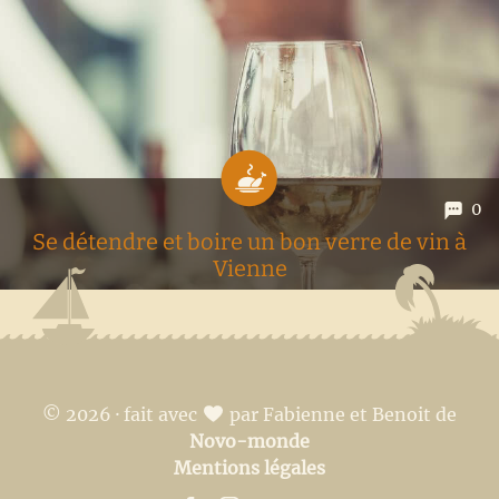
gastronomique du monde avec nos spécialités telles que
fondue, raclette, choucroute, et autres « délicatesses » en
tout genre, mais nous avons tout de même développé un
certain...
0
Se détendre et boire un bon verre de vin à
Vienne
En tant que bons citoyens suisses, nous apprécions tous
deux une bonne bouteille de vin rouge accompagnée de
quelques amuse-bouches. Nous nous sommes donc lancé,
© 2026 · fait avec
par Fabienne et Benoit de
dès notre arrivée à Vienne, à la recherche d'excellents crus
Novo-monde
et de...
Mentions légales