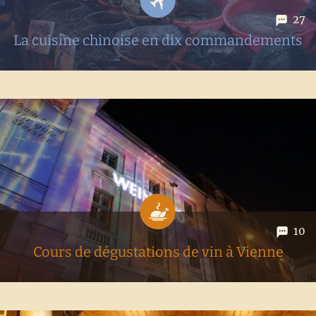
27
La cuisine chinoise en dix commandements
Vous serez tous d'accord avec nous, la visite d'un pays passe
aussi par la découverte de sa cuisine. Alors quand le pays se
nomme la Chine, avec son histoire et sa culure tellement
riche, cela devient vraiment intéressant. On vous...
10
Cours de dégustations de vin à Vienne
Cela fait un certain nombre d’années que nous prenons