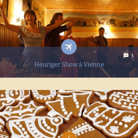
beaucoup de plaisir à découvrir de nouveaux vins et
cépages, mais soyons honnêtes, nous sommes loin, voir
très loin d’être des pros ! Non pas dans l’idée de nous mettre
à...
3
Heuriger Show à Vienne
Pour notre dernier Noël à Vienne, nous nous sommes offert
une petite soirée dans un lieu typiquement viennois : un
heuriger ! Mais attention pas n’importe quel heuriger, nous
avons assisté à un « heuriger show » ! Au rendez-vous...