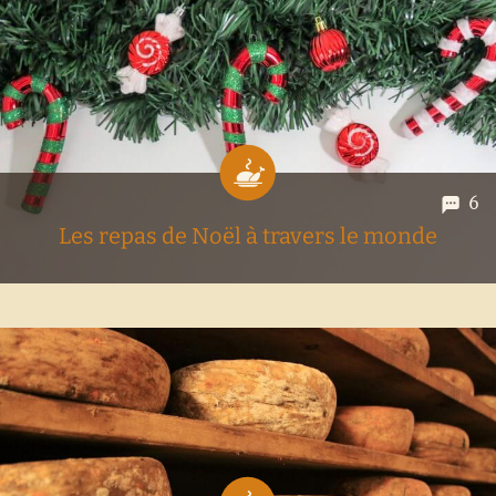
Nous vous partageons les 5 meilleurs restaurants à Vienne
(selon nous) et nos adresses gourmandes. Les spécialités
culinaires de l'Autriche n'auront alors plus de secret pour
vous!
6
Les repas de Noël à travers le monde
Toutes les années, les fêtes arrivent et c'est tojours le même
problème qui refait surface. On se demande encore : Bon !
On cuisine quoi pour les fêtes cette fois ? Alors cette année
on a décidé de troquer notre traditionnel repas...