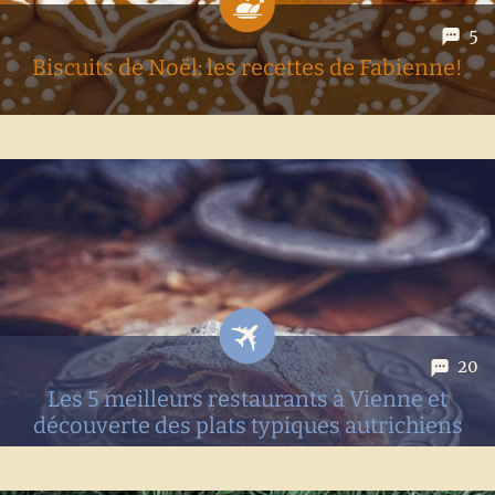
5
Biscuits de Noël: les recettes de Fabienne!
Qui dit fêtes de fin d'année dit aussi biscuits de Noël. Et
comme chaque année, c'est Fabienne (qui ne peut guère
compter sur Benoît pour cette tâche) qui se transforme en
pâtissière professionnelle l'espace d'un week-end! Cette...
20
Les 5 meilleurs restaurants à Vienne et
découverte des plats typiques autrichiens