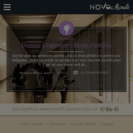
Passer
Passer
à
au
la
contenu
navigation
principal
principale
Dormir à l’aéroport: Mode d’emploi
Dormir dans les aéroports: parfois c'est un choix délibéré et parfois une
obligation... Dans cet article on partage avec vous tous nos conseils pour
passer une bonne nuit de...
Dernière Mise à Jour:
29/11/2023
18 COMMENTAIRES
Vous appréciez notre travail? soutenez nous sur
Novo-monde
Pratique
/
tour du monde
/
Voyage