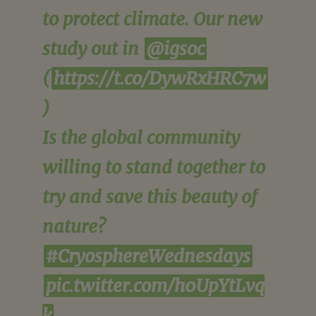
to protect climate. Our new
study out in
@igsoc
(
https://t.co/DywRxHRC7w
)
Is the global community
willing to stand together to
try and save this beauty of
nature?
#CryosphereWednesdays
pic.twitter.com/h0UpYtLvq
k