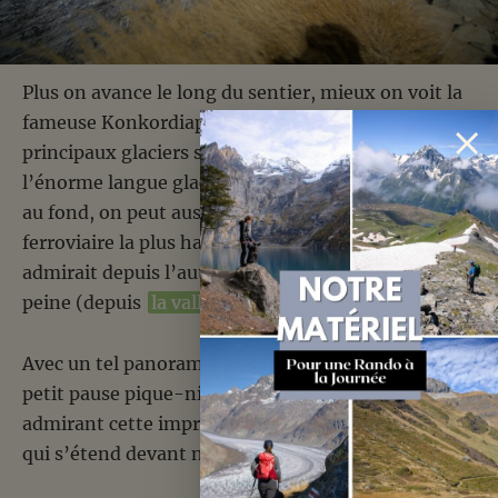
Plus on avance le long du sentier, mieux on voit la
fameuse Konkordiaplatz qui est l’endroit où les 3
principaux glaciers se rejoignent pour former
l’énorme langue glaciaire du glacier d’Aletsch. Tout
au fond, on peut aussi voir le Jungfraujoch, la gare
ferroviaire la plus haute d’Europe (3454m) qu’on
admirait depuis l’autre côté il y a quelques jours à
peine (depuis
la vallée de Lauterbrunnen
).
Avec un tel panorama, on en profite pour faire une
petit pause pique-nique bien méritée tout en
admirant cette impressionnante masse de glace
qui s’étend devant nous.