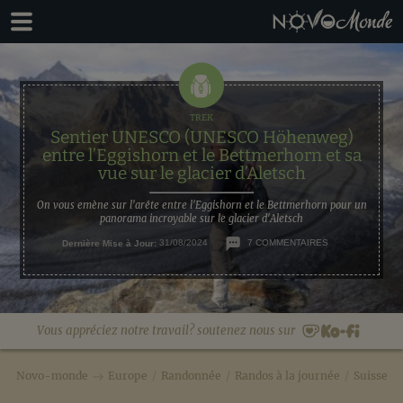
Passer
Passer
à
au
la
contenu
navigation
principal
principale
Sentier UNESCO (UNESCO Höhenweg)
entre l’Eggishorn et le Bettmerhorn et sa
vue sur le glacier d’Aletsch
On vous emène sur l'arête entre l'Eggishorn et le Bettmerhorn pour un
panorama incroyable sur le glacier d'Aletsch
Dernière Mise à Jour:
31/08/2024
7 COMMENTAIRES
Vous appréciez notre travail? soutenez nous sur
Novo-monde
Europe
/
Randonnée
/
Randos à la journée
/
Suisse