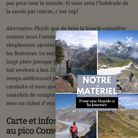
pas pour tout le monde. Si vous avez l’habitude de
la rando par contre, c’est top!
Alternative:
Plutôt que de faire la boucle complète
comme nous l’avons fait, vous pouvez aussi
simplement ajouter un aller-retour au mirador de
las Buitreras. Le sentier pour y accéder est une
large piste presque jusqu’au bout et l’aller retour
fait environ 4 km. Comptez environ 1h30-2h de
temps additionnel pour arriver au départ du
caminito si vous ajoutez ce crochet. Attention
toutefois de compter large niveau timing si vous
avez un ticket d’entrée au caminito après…
Carte et infos de la randonnée
au pico Convento