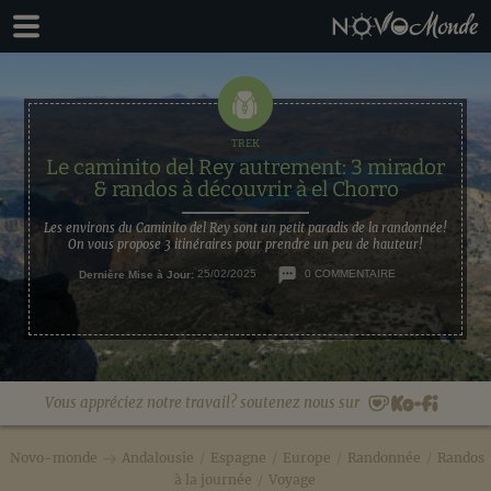
Passer
Passer
à
au
la
contenu
navigation
principal
principale
Le caminito del Rey autrement: 3 mirador
& randos à découvrir à el Chorro
Les environs du Caminito del Rey sont un petit paradis de la randonnée!
On vous propose 3 itinéraires pour prendre un peu de hauteur!
Dernière Mise à Jour:
25/02/2025
0 COMMENTAIRE
Vous appréciez notre travail? soutenez nous sur
Novo-monde
Andalousie
/
Espagne
/
Europe
/
Randonnée
/
Randos
à la journée
/
Voyage