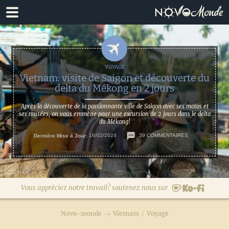
Passer
Passer
à
au
la
contenu
navigation
principal
principale
Vietnam: visite de Saigon et découverte du
delta du Mékong en 2 jours
Après la découverte de la passionnante ville de Saigon avec ses motos et
ses musées, on vous emmène pour une excursion de 2 jours dans le delta
du Mékong!
Dernière Mise à Jour:
16/02/2024
39 COMMENTAIRES
Vous appréciez notre travail? soutenez nous sur
Novo-monde
Vietnam
/
Voyage