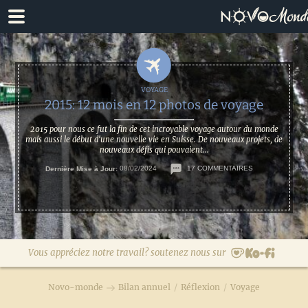
Passer
Passer
à
au
la
contenu
navigation
principal
principale
2015: 12 mois en 12 photos de voyage
2015 pour nous ce fut la fin de cet incroyable voyage autour du monde
mais aussi le début d'une nouvelle vie en Suisse. De nouveaux projets, de
nouveaux défis qui pouvaient...
Dernière Mise à Jour:
08/02/2024
17 COMMENTAIRES
Vous appréciez notre travail? soutenez nous sur
Novo-monde
Bilan annuel
/
Réflexion
/
Voyage