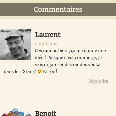
Interactions
Commentaires
du
lecteur
Laurent
il y a 11 ans
Ces randos bière, ça me donne une
idée ! Puisque c’est comme ça, je
vais organiser des randos vodka
dans les ‘Stans’
Et toc !
Répondre
Benoit