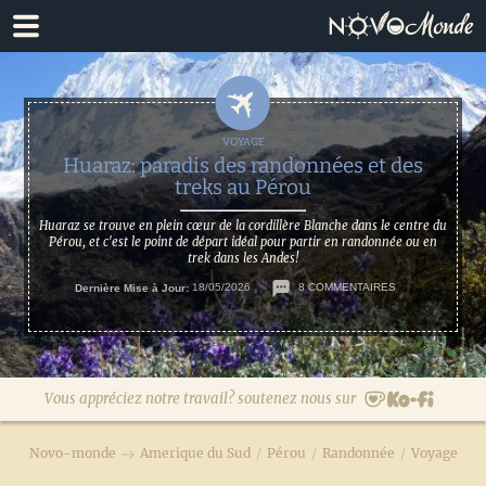
Passer
Passer
à
au
la
contenu
navigation
principal
principale
Huaraz: paradis des randonnées et des
treks au Pérou
Huaraz se trouve en plein cœur de la cordillère Blanche dans le centre du
Pérou, et c'est le point de départ idéal pour partir en randonnée ou en
trek dans les Andes!
Dernière Mise à Jour:
18/05/2026
8 COMMENTAIRES
Vous appréciez notre travail? soutenez nous sur
Novo-monde
Amerique du Sud
/
Pérou
/
Randonnée
/
Voyage