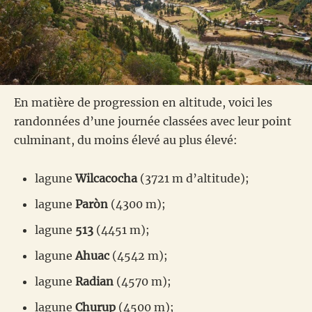
En matière de progression en altitude, voici les
randonnées d’une journée classées avec leur point
culminant, du moins élevé au plus élevé:
lagune
Wilcacocha
(3721 m d’altitude);
lagune
Paròn
(4300 m);
lagune
513
(4451 m);
lagune
Ahuac
(4542 m);
lagune
Radian
(4570 m);
lagune
Churup
(4500 m);