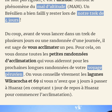
phénomène du
mal d’altitude
(MAM). Un
Brésilien a bien failli y rester lors de
notre trek de
4 jours
!
Du coup, avant de vous lancer dans un trek de
plusieurs jours ou une randonnée d’une journée, il
est sage de
vous acclimater
un peu. Pour cela, on
vous donne toutes les
petites randonnées
d’acclimatation
qui vous aideront pour les
prochaines longues randonnées de votre
voyage
péruvien
. On vous conseille vivement les
lagunes
Wilcacocha
et 69
si vous n’avez que 3 jours à passer
à Huaraz (en comptant 1 jour de repos à Huaraz
pour commencer l’acclimatation).