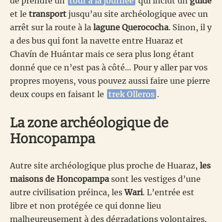
de prendre un
tour à la journée
qui inclut un
guide
et le
transport
jusqu’au site archéologique avec un
arrêt sur la route à la
lagune Querococha
. Sinon, il y
a des bus qui font la navette entre Huaraz et
Chavín de Huántar mais ce sera plus long étant
donné que ce n’est pas à côté… Pour y aller par vos
propres moyens, vous pouvez aussi faire une pierre
deux coups en faisant le
trek Olleros
.
La zone archéologique de
Honcopampa
Autre site archéologique plus proche de Huaraz,
les
maisons de Honcopampa
sont les vestiges d’une
autre civilisation préinca, les
Wari
. L’entrée est
libre et non protégée ce qui donne lieu
malheureusement à des dégradations volontaires.