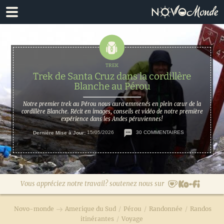
Passer
Passer
à
au
la
contenu
navigation
principal
principale
Trek de Santa Cruz dans la cordillère
Blanche au Pérou
Notre premier trek au Pérou nous aura emmenés en plein cœur de la
cordillère Blanche. Récit en images, conseils et vidéo de notre première
expérience dans les Andes péruviennes!
Dernière Mise à Jour:
15/05/2026
30 COMMENTAIRES
Vous appréciez notre travail? soutenez nous sur
Novo-monde
Amerique du Sud
/
Pérou
/
Randonnée
/
Randos
itinérantes
/
Voyage