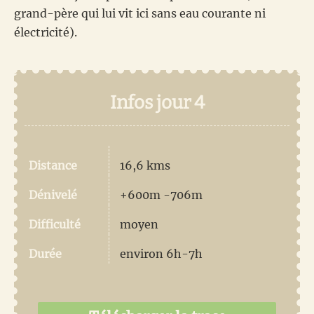
grand-père qui lui vit ici sans eau courante ni
électricité).
Infos jour 4
Distance
16,6 kms
Dénivelé
+600m -706m
Difficulté
moyen
Durée
environ 6h-7h