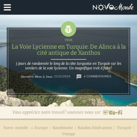
Passer
Passer
à
au
la
contenu
navigation
principal
principale
La Voie Lycienne en Turquie: De Alinca à la
cité antique de Xanthos
3 jours de randonnée le long de la côte turquoise en Turquie sur les
sentiers de la voie lycienne. Un magnifique trek à faire!
Dernière Mise à Jour:
21/11/2024
4 COMMENTAIRES
Vous appréciez notre travail? soutenez nous sur
Novo-monde
Europe
/
Randonnée
/
Randos itinérantes
/
Turquie
/
Voyage