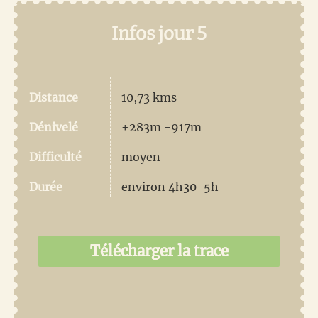
Infos jour 5
Distance
10,73 kms
Dénivelé
+283m -917m
Difficulté
moyen
Durée
environ 4h30-5h
Télécharger la trace